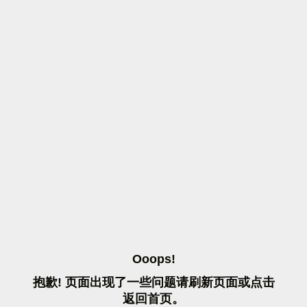
O
O
O
P
S
!
抱
歉
!
页
面
出
现
了
一
些
问
题
请
刷
新
页
面
或
点
击
返
回
首
页
。